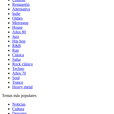
Reggaetón
Alternativa
Indie
Oldies
Merengue
House
Años 80
Jazz
Hip hop
R&B
Rap
Clásica
Salsa
Rock clásico
Techno
Años 70
Soul
Trance
Heavy metal
Temas más populares
Noticias
Cultura
Deportes