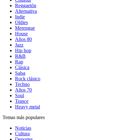
Reggaetón
Alternativa
Indie
Oldies
Merengue
House
Años 80
Jazz
Hip hop
R&B
Rap
Clásica
Salsa
Rock clásico
Techno
Años 70
Soul
Trance
Heavy metal
Temas más populares
Noticias
Cultura
Deportes