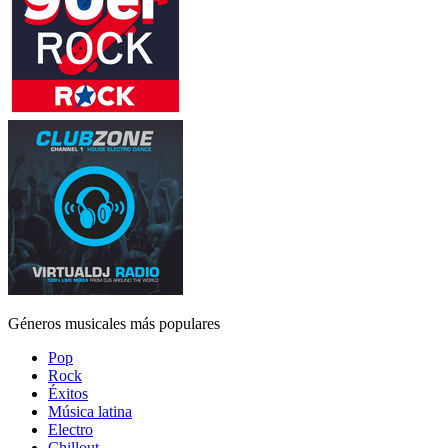
Géneros musicales más populares
Pop
Rock
Éxitos
Música latina
Electro
Chillout