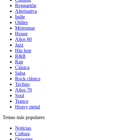
Reggaetón
Alternativa
Indie
Oldies
Merengue
House
Años 80
Jazz
Hip hop
R&B
Rap
Clásica
Salsa
Rock clásico
Techno
Años 70
Soul
Trance
Heavy metal
Temas más populares
Noticias
Cultura
Deportes