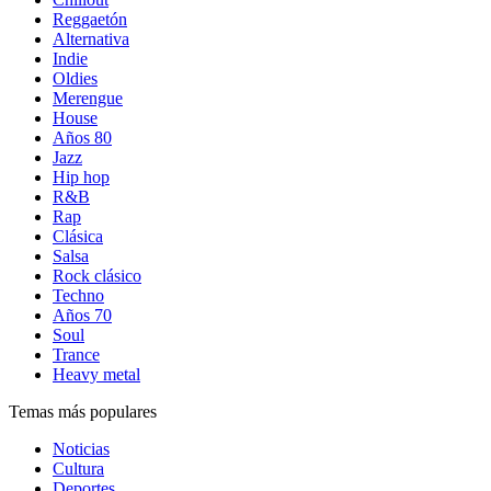
Reggaetón
Alternativa
Indie
Oldies
Merengue
House
Años 80
Jazz
Hip hop
R&B
Rap
Clásica
Salsa
Rock clásico
Techno
Años 70
Soul
Trance
Heavy metal
Temas más populares
Noticias
Cultura
Deportes