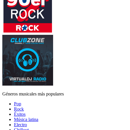
Géneros musicales más populares
Pop
Rock
Éxitos
Música latina
Electro
Chillout