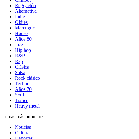
Reggaetón
Alternativa
Indie
Oldies
Merengue
House
Años 80
Jazz
Hip hop
R&B
Rap
Clásica
Salsa
Rock clásico
Techno
Años 70
Soul
Trance
Heavy metal
Temas más populares
Noticias
Cultura
Deportes