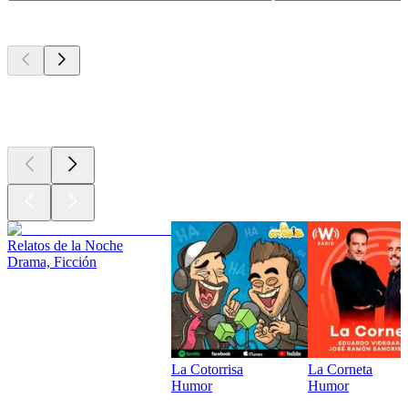
Los mejores
podcasts
Los mejores
podcasts
Los mejores
podcasts
Relatos de la Noche
Drama, Ficción
La Cotorrisa
La Corneta
Humor
Humor