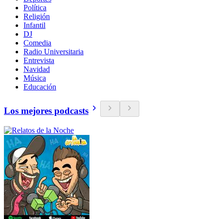
Política
Religión
Infantil
DJ
Comedia
Radio Universitaria
Entrevista
Navidad
Música
Educación
Los mejores podcasts