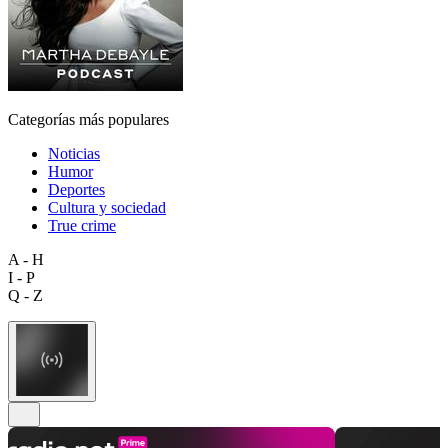
Categorías más populares
Noticias
Humor
Deportes
Cultura y sociedad
True crime
A - H
I - P
Q - Z