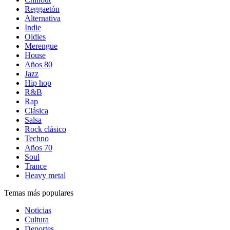
Reggaetón
Alternativa
Indie
Oldies
Merengue
House
Años 80
Jazz
Hip hop
R&B
Rap
Clásica
Salsa
Rock clásico
Techno
Años 70
Soul
Trance
Heavy metal
Temas más populares
Noticias
Cultura
Deportes