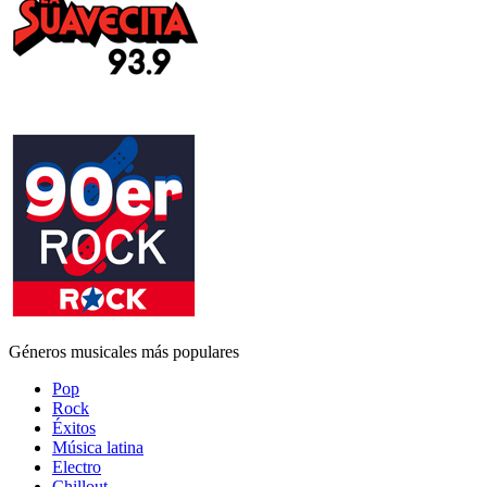
Géneros musicales más populares
Pop
Rock
Éxitos
Música latina
Electro
Chillout