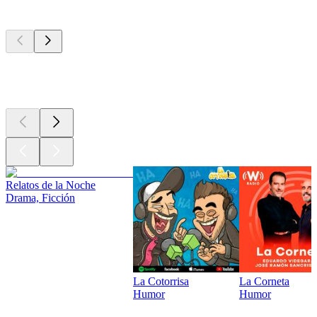
Los mejores
podcasts
Los mejores
podcasts
Los mejores
podcasts
Relatos de la Noche
Drama, Ficción
La Cotorrisa
La Corneta
Humor
Humor