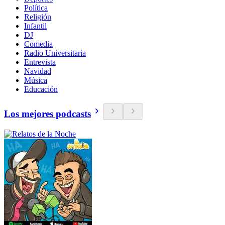
Política
Religión
Infantil
DJ
Comedia
Radio Universitaria
Entrevista
Navidad
Música
Educación
Los mejores podcasts