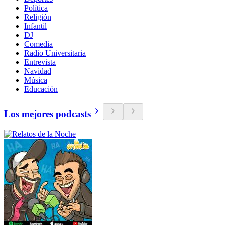
Política
Religión
Infantil
DJ
Comedia
Radio Universitaria
Entrevista
Navidad
Música
Educación
Los mejores podcasts