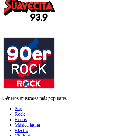
Géneros musicales más populares
Pop
Rock
Éxitos
Música latina
Electro
Chillout