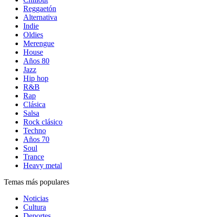
Reggaetón
Alternativa
Indie
Oldies
Merengue
House
Años 80
Jazz
Hip hop
R&B
Rap
Clásica
Salsa
Rock clásico
Techno
Años 70
Soul
Trance
Heavy metal
Temas más populares
Noticias
Cultura
Deportes