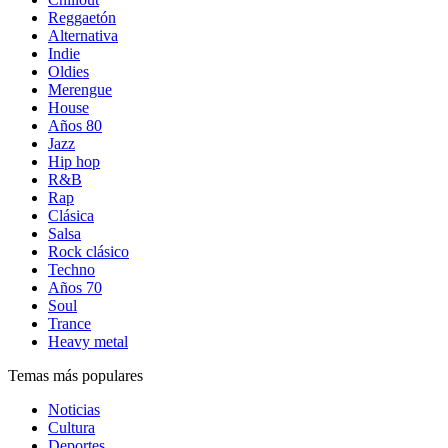
Reggaetón
Alternativa
Indie
Oldies
Merengue
House
Años 80
Jazz
Hip hop
R&B
Rap
Clásica
Salsa
Rock clásico
Techno
Años 70
Soul
Trance
Heavy metal
Temas más populares
Noticias
Cultura
Deportes