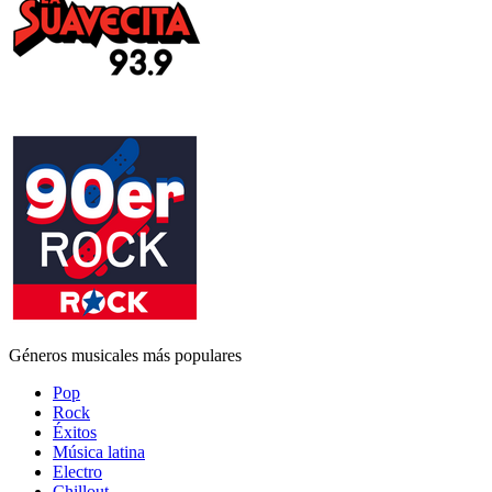
Géneros musicales más populares
Pop
Rock
Éxitos
Música latina
Electro
Chillout