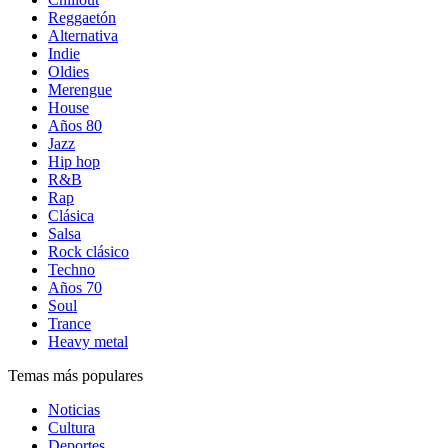
Reggaetón
Alternativa
Indie
Oldies
Merengue
House
Años 80
Jazz
Hip hop
R&B
Rap
Clásica
Salsa
Rock clásico
Techno
Años 70
Soul
Trance
Heavy metal
Temas más populares
Noticias
Cultura
Deportes