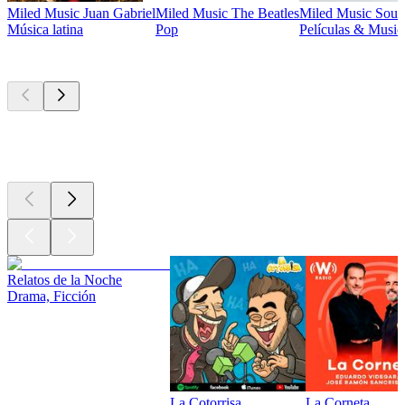
Miled Music Juan Gabriel
Miled Music The Beatles
Miled Music Soun
Música latina
Pop
Películas & Music
Los mejores
podcasts
Los mejores
podcasts
Los mejores
podcasts
Relatos de la Noche
Drama, Ficción
La Cotorrisa
La Corneta