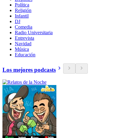
Política
Religión
Infantil
DJ
Comedia
Radio Universitaria
Entrevista
Navidad
Música
Educación
Los mejores podcasts