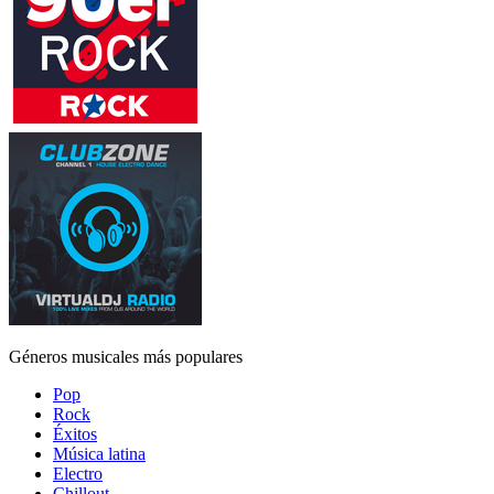
Géneros musicales más populares
Pop
Rock
Éxitos
Música latina
Electro
Chillout