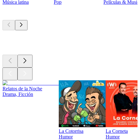
Música latina
Pop
Películas & Music
Los mejores
podcasts
Los mejores
podcasts
Los mejores
podcasts
Relatos de la Noche
Drama, Ficción
La Cotorrisa
La Corneta
Humor
Humor