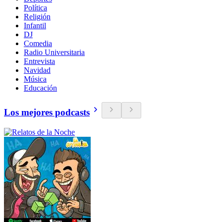
Política
Religión
Infantil
DJ
Comedia
Radio Universitaria
Entrevista
Navidad
Música
Educación
Los mejores podcasts