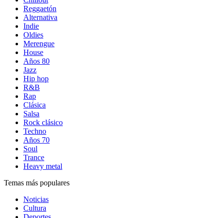
Reggaetón
Alternativa
Indie
Oldies
Merengue
House
Años 80
Jazz
Hip hop
R&B
Rap
Clásica
Salsa
Rock clásico
Techno
Años 70
Soul
Trance
Heavy metal
Temas más populares
Noticias
Cultura
Deportes