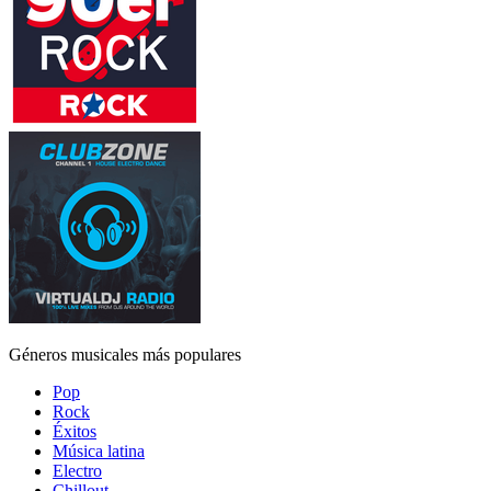
Géneros musicales más populares
Pop
Rock
Éxitos
Música latina
Electro
Chillout