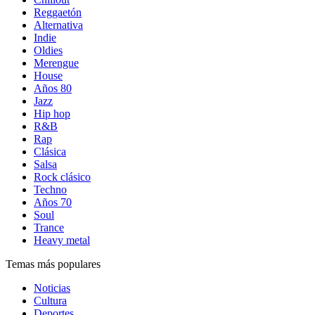
Reggaetón
Alternativa
Indie
Oldies
Merengue
House
Años 80
Jazz
Hip hop
R&B
Rap
Clásica
Salsa
Rock clásico
Techno
Años 70
Soul
Trance
Heavy metal
Temas más populares
Noticias
Cultura
Deportes