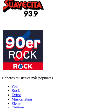
Géneros musicales más populares
Pop
Rock
Éxitos
Música latina
Electro
Chillout