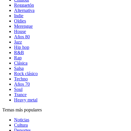
Reggaetón
Alternativa
Indie
Oldies
Merengue
House
Años 80
Jazz
Hip hop
R&B
Rap
Clásica
Salsa
Rock clásico
Techno
Años 70
Soul
Trance
Heavy metal
Temas más populares
Noticias
Cultura
Deportes