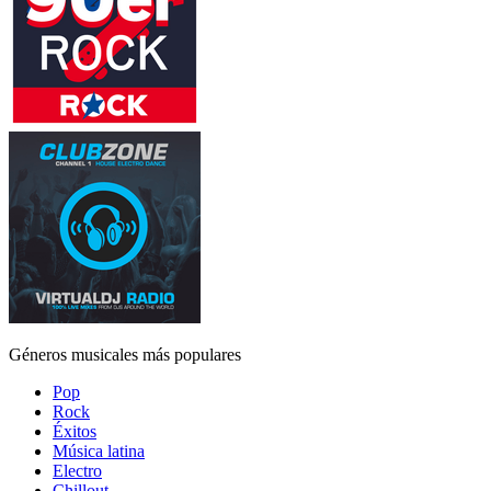
Géneros musicales más populares
Pop
Rock
Éxitos
Música latina
Electro
Chillout