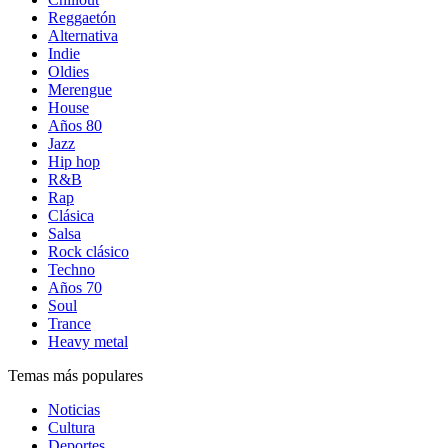
Reggaetón
Alternativa
Indie
Oldies
Merengue
House
Años 80
Jazz
Hip hop
R&B
Rap
Clásica
Salsa
Rock clásico
Techno
Años 70
Soul
Trance
Heavy metal
Temas más populares
Noticias
Cultura
Deportes