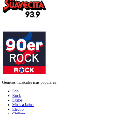
Géneros musicales más populares
Pop
Rock
Éxitos
Música latina
Electro
Chillout