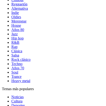
Reggaetón
Alternativa
Indie
Oldies
Merengue
House
Años 80
Jazz
Hip hop
R&B
Rap
Clásica
Salsa
Rock clásico
Techno
Años 70
Soul
Trance
Heavy metal
Temas más populares
Noticias
Cultura
Deportes