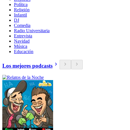
Política
Religión
Infantil
DJ
Comedia
Radio Universitaria
Entrevista
Navidad
Música
Educación
Los mejores podcasts