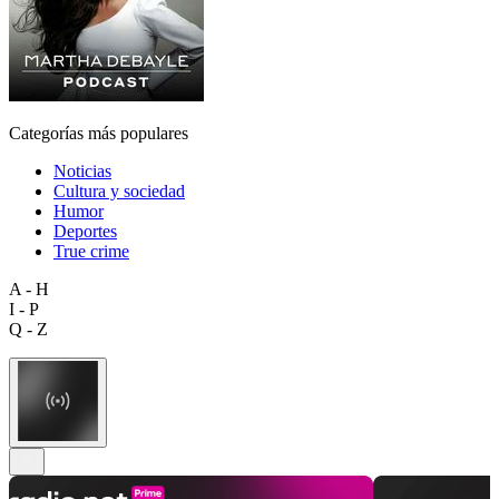
Categorías más populares
Noticias
Cultura y sociedad
Humor
Deportes
True crime
A - H
I - P
Q - Z