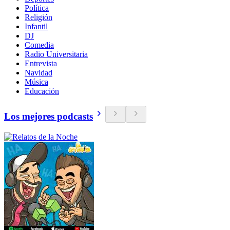
Política
Religión
Infantil
DJ
Comedia
Radio Universitaria
Entrevista
Navidad
Música
Educación
Los mejores podcasts