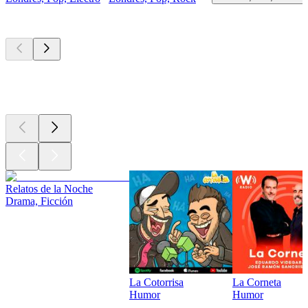
Los mejores
podcasts
Los mejores
podcasts
Los mejores
podcasts
Relatos de la Noche
Drama, Ficción
La Cotorrisa
La Corneta
Humor
Humor