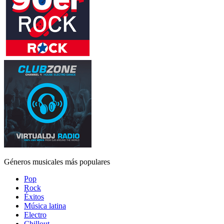
Géneros musicales más populares
Pop
Rock
Éxitos
Música latina
Electro
Chillout