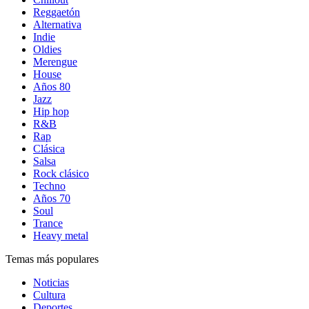
Reggaetón
Alternativa
Indie
Oldies
Merengue
House
Años 80
Jazz
Hip hop
R&B
Rap
Clásica
Salsa
Rock clásico
Techno
Años 70
Soul
Trance
Heavy metal
Temas más populares
Noticias
Cultura
Deportes