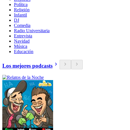
Política
Religión
Infantil
DJ
Comedia
Radio Universitaria
Entrevista
Navidad
Música
Educación
Los mejores podcasts