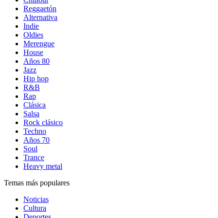
Reggaetón
Alternativa
Indie
Oldies
Merengue
House
Años 80
Jazz
Hip hop
R&B
Rap
Clásica
Salsa
Rock clásico
Techno
Años 70
Soul
Trance
Heavy metal
Temas más populares
Noticias
Cultura
Deportes