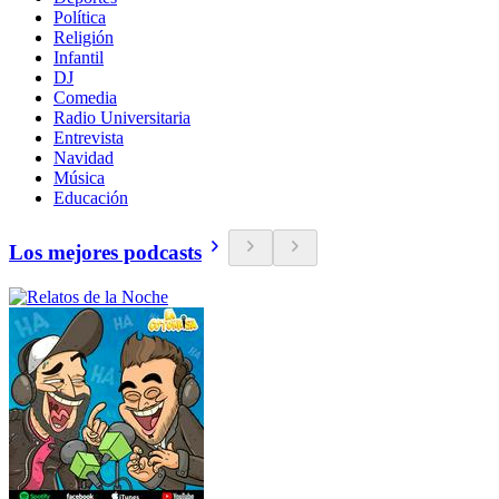
Política
Religión
Infantil
DJ
Comedia
Radio Universitaria
Entrevista
Navidad
Música
Educación
Los mejores podcasts