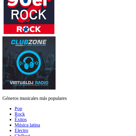
Géneros musicales más populares
Pop
Rock
Éxitos
Música latina
Electro
Chillout