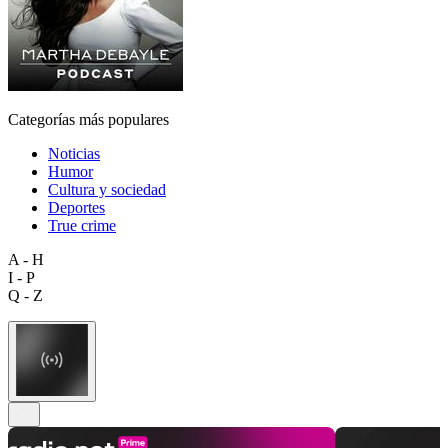
Categorías más populares
Noticias
Humor
Cultura y sociedad
Deportes
True crime
A - H
I - P
Q - Z