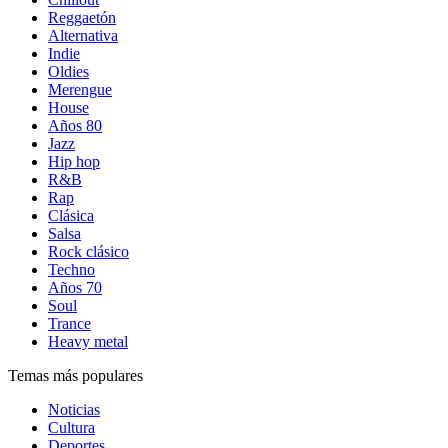
Reggaetón
Alternativa
Indie
Oldies
Merengue
House
Años 80
Jazz
Hip hop
R&B
Rap
Clásica
Salsa
Rock clásico
Techno
Años 70
Soul
Trance
Heavy metal
Temas más populares
Noticias
Cultura
Deportes