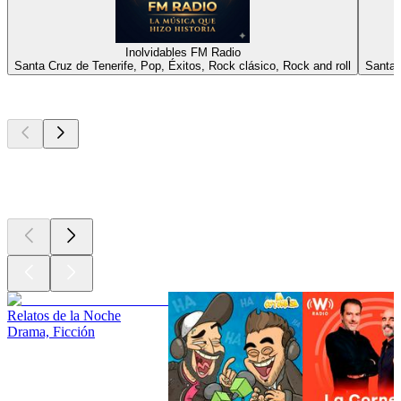
Inolvidables FM Radio
Santa Cruz de Tenerife, Pop, Éxitos, Rock clásico, Rock and roll
Santa 
Los mejores
podcasts
Los mejores
podcasts
Los mejores
podcasts
Relatos de la Noche
Drama, Ficción