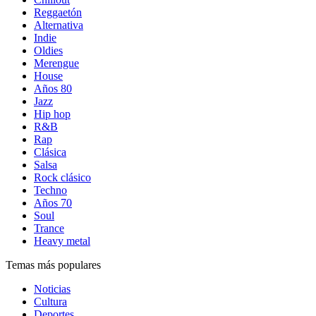
Reggaetón
Alternativa
Indie
Oldies
Merengue
House
Años 80
Jazz
Hip hop
R&B
Rap
Clásica
Salsa
Rock clásico
Techno
Años 70
Soul
Trance
Heavy metal
Temas más populares
Noticias
Cultura
Deportes