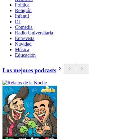
Política
Religión
Infantil
DJ
Comedia
Radio Universitaria
Entrevista
Navidad
Música
Educación
Los mejores podcasts