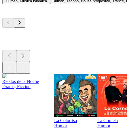
Durban, Música islámica
Durban, Techno, House progresivo, Trance, 
Los mejores
podcasts
Los mejores
podcasts
Los mejores
podcasts
Relatos de la Noche
Drama, Ficción
La Cotorrisa
La Corneta
Humor
Humor