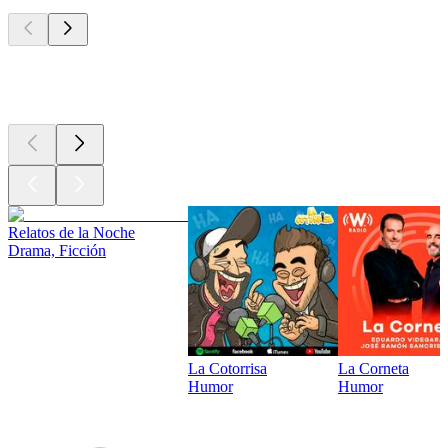
Los mejores
podcasts
Los mejores
podcasts
Relatos de la Noche
Drama, Ficción
La Cotorrisa
La Corneta
Humor
Humor