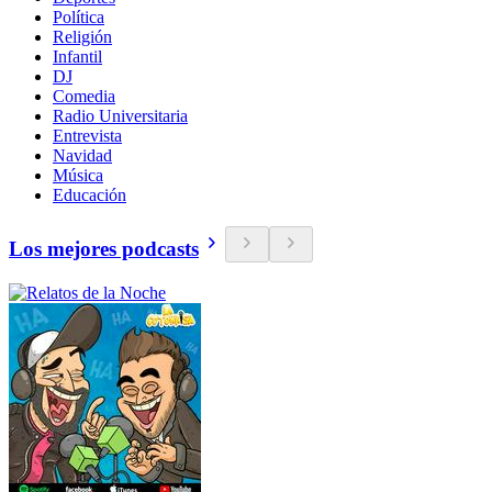
Política
Religión
Infantil
DJ
Comedia
Radio Universitaria
Entrevista
Navidad
Música
Educación
Los mejores podcasts