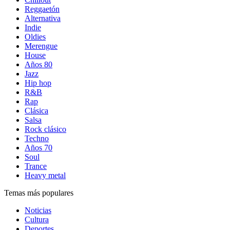
Reggaetón
Alternativa
Indie
Oldies
Merengue
House
Años 80
Jazz
Hip hop
R&B
Rap
Clásica
Salsa
Rock clásico
Techno
Años 70
Soul
Trance
Heavy metal
Temas más populares
Noticias
Cultura
Deportes