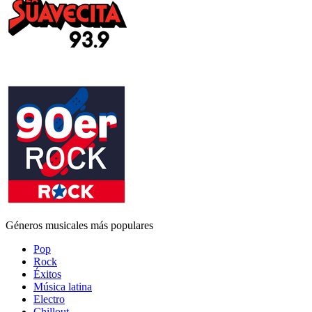
Géneros musicales más populares
Pop
Rock
Éxitos
Música latina
Electro
Chillout