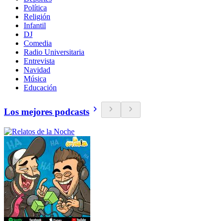
Política
Religión
Infantil
DJ
Comedia
Radio Universitaria
Entrevista
Navidad
Música
Educación
Los mejores podcasts