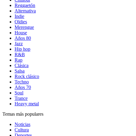
Reggaetón
Alternativa
Indie
Oldies
Merengue
House
Años 80
Jazz
Hip hop
R&B
Rap
Clásica
Salsa
Rock clásico
Techno
Años 70
Soul
Trance
Heavy metal
Temas más populares
Noticias
Cultura
Deportes