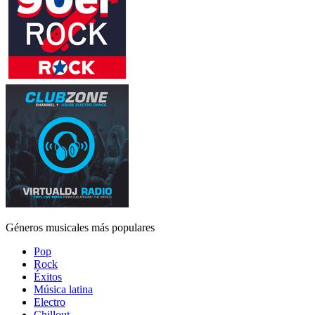
Géneros musicales más populares
Pop
Rock
Éxitos
Música latina
Electro
Chillout