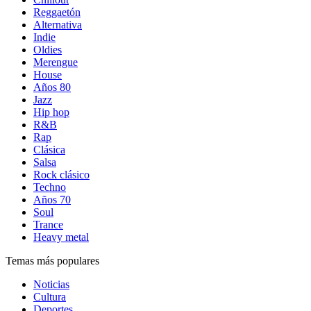
Reggaetón
Alternativa
Indie
Oldies
Merengue
House
Años 80
Jazz
Hip hop
R&B
Rap
Clásica
Salsa
Rock clásico
Techno
Años 70
Soul
Trance
Heavy metal
Temas más populares
Noticias
Cultura
Deportes