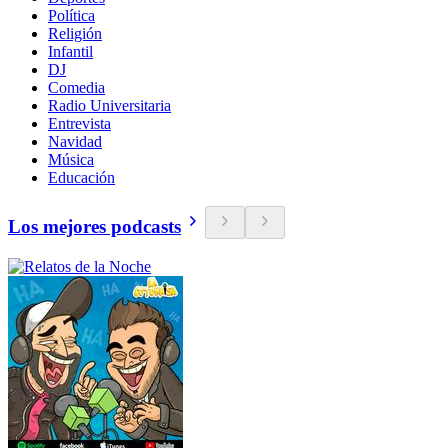
Política
Religión
Infantil
DJ
Comedia
Radio Universitaria
Entrevista
Navidad
Música
Educación
Los mejores podcasts