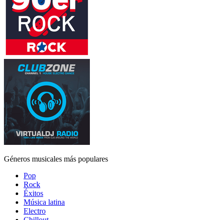
Géneros musicales más populares
Pop
Rock
Éxitos
Música latina
Electro
Chillout