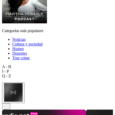
Categorías más populares
Noticias
Cultura y sociedad
Humor
Deportes
True crime
A - H
I - P
Q - Z