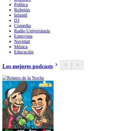
Política
Religión
Infantil
DJ
Comedia
Radio Universitaria
Entrevista
Navidad
Música
Educación
Los mejores podcasts