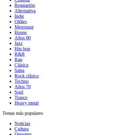
Reggaetón
Alternativa
Indie
Oldies
Merengue
House
Años 80
Jazz
Hip hop
R&B
Rap
Clásica
Salsa
Rock clásico
Techno
Años 70
Soul
Trance
Heavy metal
Temas más populares
Noticias
Cultura
Deportes