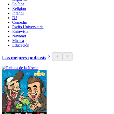
Política
Religión
Infantil
DJ
Comedia
Radio Universitaria
Entrevista
Navidad
Música
Educación
Los mejores podcasts