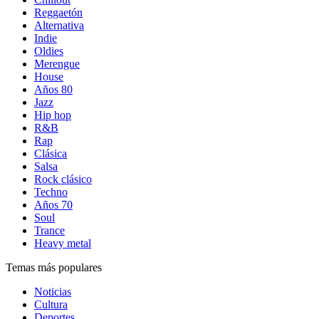
Reggaetón
Alternativa
Indie
Oldies
Merengue
House
Años 80
Jazz
Hip hop
R&B
Rap
Clásica
Salsa
Rock clásico
Techno
Años 70
Soul
Trance
Heavy metal
Temas más populares
Noticias
Cultura
Deportes