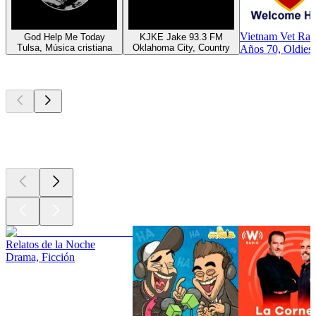
Vietnam Vet Rad
God Help Me Today
KJKE Jake 93.3 FM
Tulsa, Música cristiana
Oklahoma City, Country
Años 70, Oldies
Los mejores
podcasts
Los mejores
podcasts
Los mejores
podcasts
Relatos de la Noche
Drama, Ficción