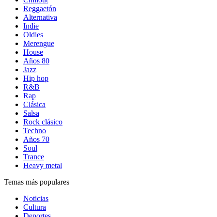
Reggaetón
Alternativa
Indie
Oldies
Merengue
House
Años 80
Jazz
Hip hop
R&B
Rap
Clásica
Salsa
Rock clásico
Techno
Años 70
Soul
Trance
Heavy metal
Temas más populares
Noticias
Cultura
Deportes