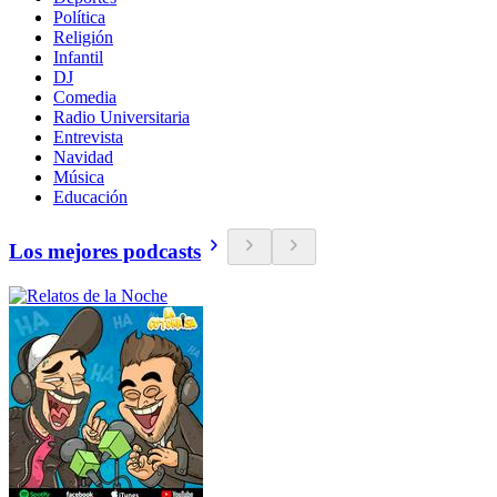
Política
Religión
Infantil
DJ
Comedia
Radio Universitaria
Entrevista
Navidad
Música
Educación
Los mejores podcasts