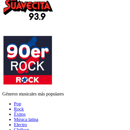
Géneros musicales más populares
Pop
Rock
Éxitos
Música latina
Electro
Chillout