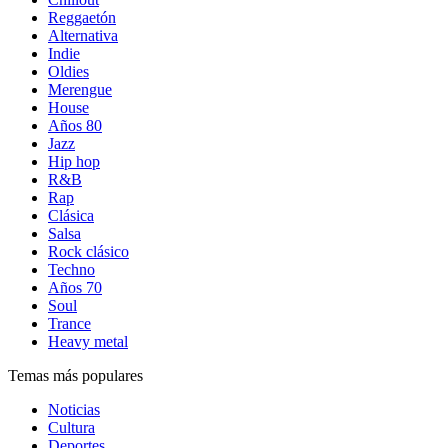
Reggaetón
Alternativa
Indie
Oldies
Merengue
House
Años 80
Jazz
Hip hop
R&B
Rap
Clásica
Salsa
Rock clásico
Techno
Años 70
Soul
Trance
Heavy metal
Temas más populares
Noticias
Cultura
Deportes