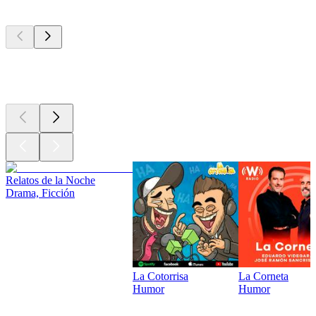
Los mejores
podcasts
Los mejores
podcasts
Relatos de la Noche
Drama, Ficción
La Cotorrisa
La Corneta
Humor
Humor