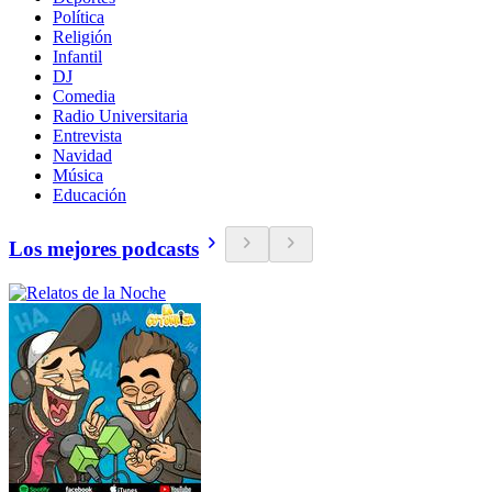
Política
Religión
Infantil
DJ
Comedia
Radio Universitaria
Entrevista
Navidad
Música
Educación
Los mejores podcasts