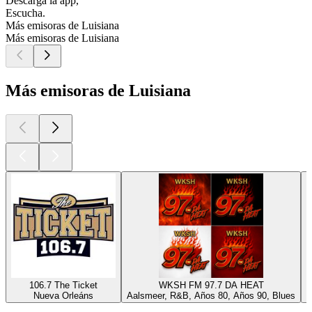
Descarga la app,
Escucha.
Más emisoras de Luisiana
Más emisoras de Luisiana
Más emisoras de Luisiana
106.7 The Ticket
WKSH FM 97.7 DA HEAT
Nueva Orleáns
Aalsmeer, R&B, Años 80, Años 90, Blues
N
Los mejores
podcasts