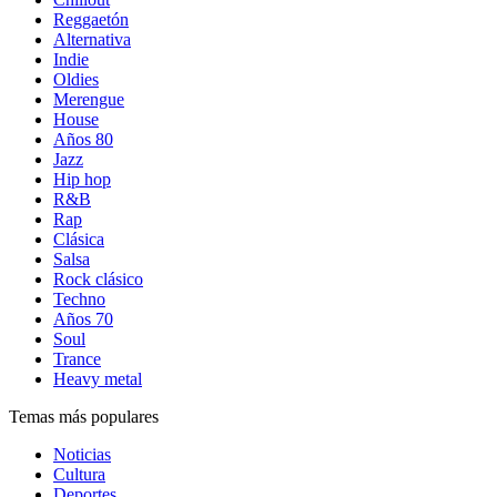
Reggaetón
Alternativa
Indie
Oldies
Merengue
House
Años 80
Jazz
Hip hop
R&B
Rap
Clásica
Salsa
Rock clásico
Techno
Años 70
Soul
Trance
Heavy metal
Temas más populares
Noticias
Cultura
Deportes