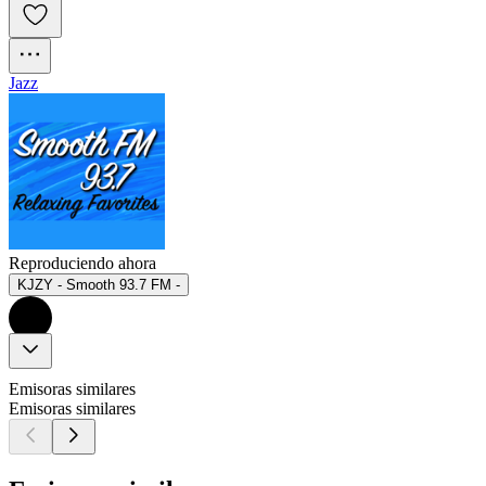
Jazz
Reproduciendo ahora
KJZY - Smooth 93.7 FM -
Emisoras similares
Emisoras similares