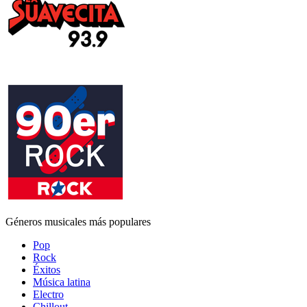
Géneros musicales más populares
Pop
Rock
Éxitos
Música latina
Electro
Chillout