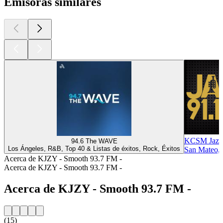
Emisoras similares
KCSM Jazz 
94.6 The WAVE
Los Ángeles, R&B, Top 40 & Listas de éxitos, Rock, Éxitos
San Mateo, 
Acerca de KJZY - Smooth 93.7 FM -
Acerca de KJZY - Smooth 93.7 FM -
Acerca de KJZY - Smooth 93.7 FM -
(15)