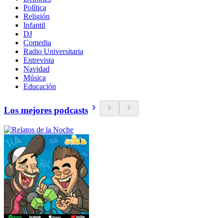
Política
Religión
Infantil
DJ
Comedia
Radio Universitaria
Entrevista
Navidad
Música
Educación
Los mejores podcasts