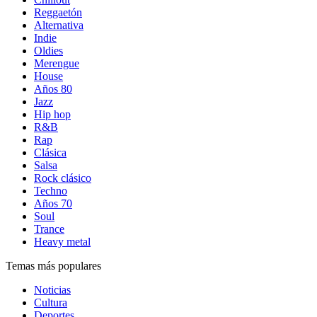
Reggaetón
Alternativa
Indie
Oldies
Merengue
House
Años 80
Jazz
Hip hop
R&B
Rap
Clásica
Salsa
Rock clásico
Techno
Años 70
Soul
Trance
Heavy metal
Temas más populares
Noticias
Cultura
Deportes