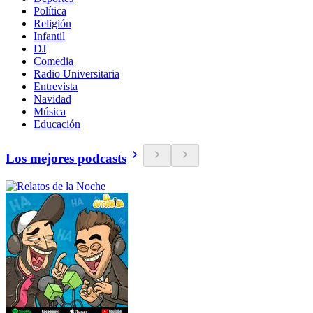
Política
Religión
Infantil
DJ
Comedia
Radio Universitaria
Entrevista
Navidad
Música
Educación
Los mejores podcasts