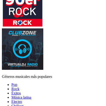
Géneros musicales más populares
Pop
Rock
Éxitos
Música latina
Electro
Chillout