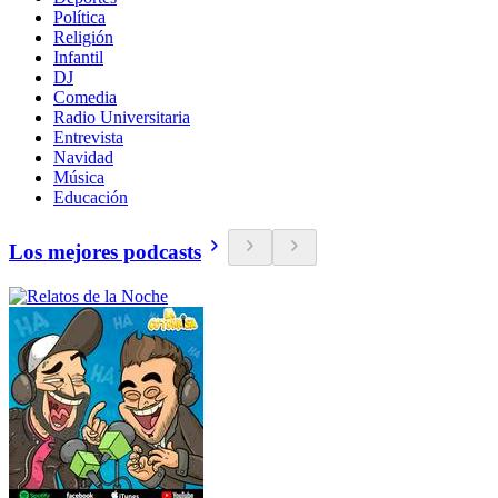
Política
Religión
Infantil
DJ
Comedia
Radio Universitaria
Entrevista
Navidad
Música
Educación
Los mejores podcasts