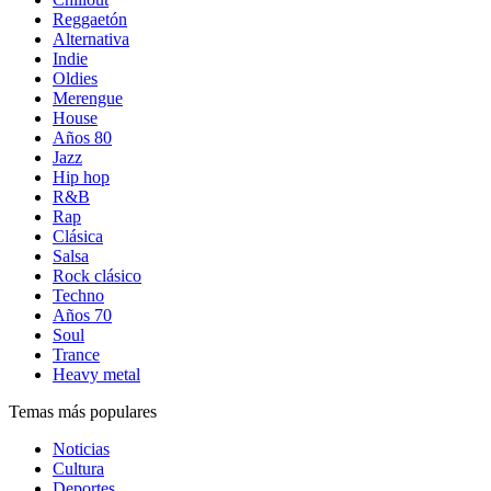
Reggaetón
Alternativa
Indie
Oldies
Merengue
House
Años 80
Jazz
Hip hop
R&B
Rap
Clásica
Salsa
Rock clásico
Techno
Años 70
Soul
Trance
Heavy metal
Temas más populares
Noticias
Cultura
Deportes