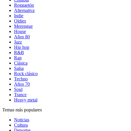
Reggaetón
Alternativa
Indie
Oldies
Merengue
House
Años 80
Jazz
Hip hop
R&B
Rap
Clásica
Salsa
Rock clásico
Techno
Años 70
Soul
Trance
Heavy metal
Temas más populares
Noticias
Cultura
Deportes