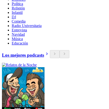
Política
Religión
Infantil
DJ
Comedia
Radio Universitaria
Entrevista
Navidad
Música
Educación
Los mejores podcasts