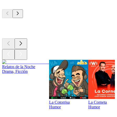
Los mejores
podcasts
Los mejores
podcasts
Relatos de la Noche
Drama, Ficción
La Cotorrisa
La Corneta
Humor
Humor