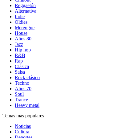
Reggaetón
Alternativa
Indie
Oldies
Merengue
House
Años 80
Jazz
Hip hop
R&B
Rap
Clásica
Salsa
Rock clásico
Techno
Años 70
Soul
Trance
Heavy metal
Temas más populares
Noticias
Cultura
Deportes