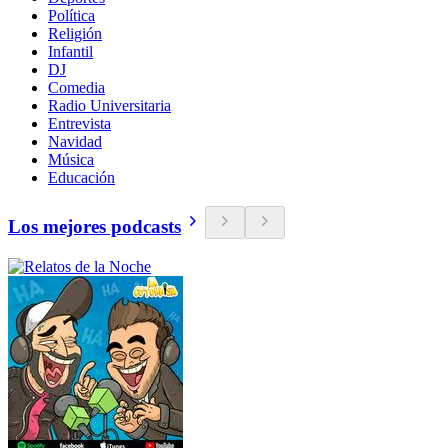
Política
Religión
Infantil
DJ
Comedia
Radio Universitaria
Entrevista
Navidad
Música
Educación
Los mejores podcasts