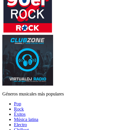
Géneros musicales más populares
Pop
Rock
Éxitos
Música latina
Electro
Chillout