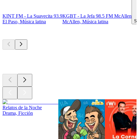
KINT FM - La Suavecita 93.9
KGBT - La Jefa 98.5 FM McAllen
Sa
El Paso, Música latina
McAllen, Música latina
Los mejores
podcasts
Los mejores
podcasts
Los mejores
podcasts
Relatos de la Noche
Drama, Ficción