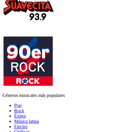
Géneros musicales más populares
Pop
Rock
Éxitos
Música latina
Electro
Chillout