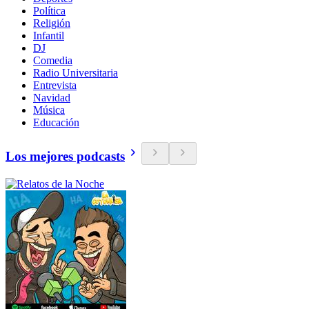
Política
Religión
Infantil
DJ
Comedia
Radio Universitaria
Entrevista
Navidad
Música
Educación
Los mejores podcasts