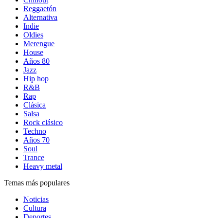
Reggaetón
Alternativa
Indie
Oldies
Merengue
House
Años 80
Jazz
Hip hop
R&B
Rap
Clásica
Salsa
Rock clásico
Techno
Años 70
Soul
Trance
Heavy metal
Temas más populares
Noticias
Cultura
Deportes