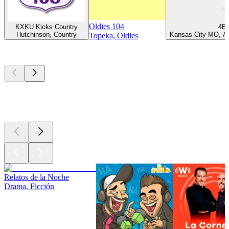
Oldies 104
KXKU Kicks Country
4E
Hutchinson, Country
Kansas City MO, Añ
Topeka, Oldies
Los mejores
podcasts
Los mejores
podcasts
Los mejores
podcasts
Relatos de la Noche
Drama, Ficción