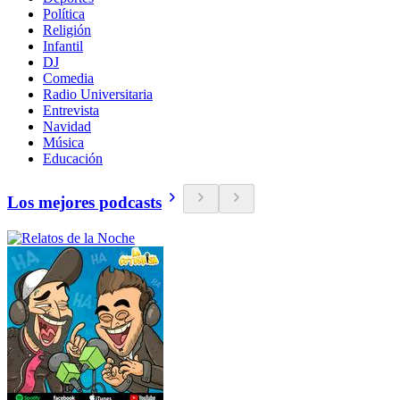
Política
Religión
Infantil
DJ
Comedia
Radio Universitaria
Entrevista
Navidad
Música
Educación
Los mejores podcasts