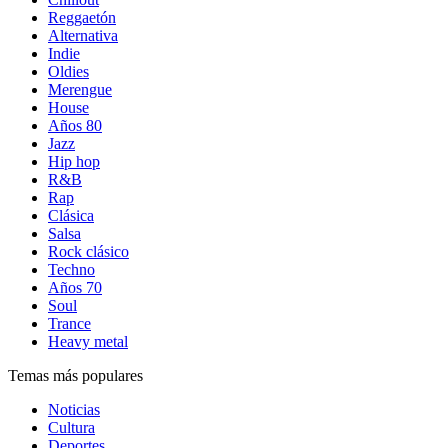
Reggaetón
Alternativa
Indie
Oldies
Merengue
House
Años 80
Jazz
Hip hop
R&B
Rap
Clásica
Salsa
Rock clásico
Techno
Años 70
Soul
Trance
Heavy metal
Temas más populares
Noticias
Cultura
Deportes