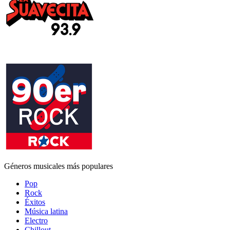
Géneros musicales más populares
Pop
Rock
Éxitos
Música latina
Electro
Chillout