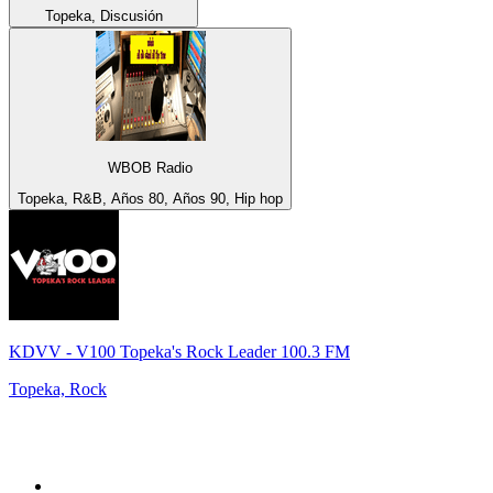
Topeka, Discusión
WBOB Radio
Topeka, R&B, Años 80, Años 90, Hip hop
KDVV - V100 Topeka's Rock Leader 100.3 FM
Topeka, Rock
Top 100 en
radio.net
1
.
Hits FM 106.1