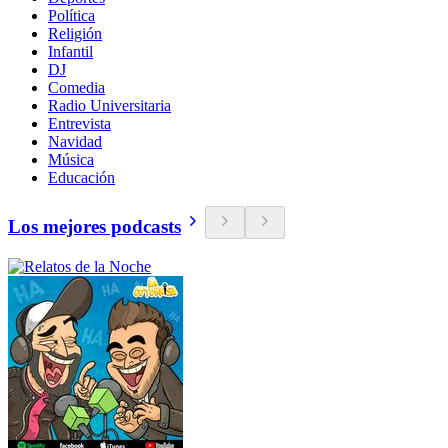
Política
Religión
Infantil
DJ
Comedia
Radio Universitaria
Entrevista
Navidad
Música
Educación
Los mejores podcasts