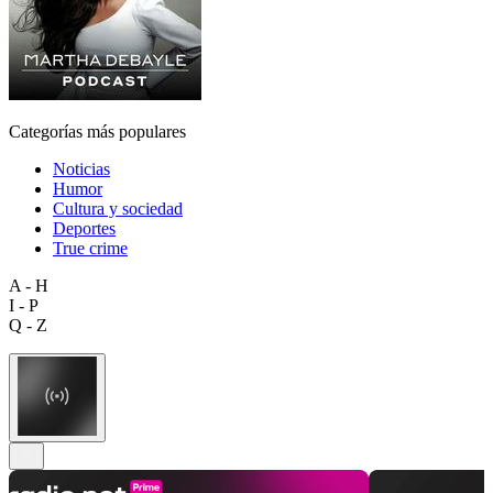
Categorías más populares
Noticias
Humor
Cultura y sociedad
Deportes
True crime
A - H
I - P
Q - Z