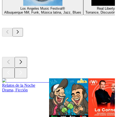
Los Angeles Music Festival®
Real Liberty
Albuquerque NM, Funk, Música latina, Jazz, Blues
Torrance, Discusión,
Los mejores
podcasts
Los mejores
podcasts
Los mejores
podcasts
Relatos de la Noche
Drama, Ficción