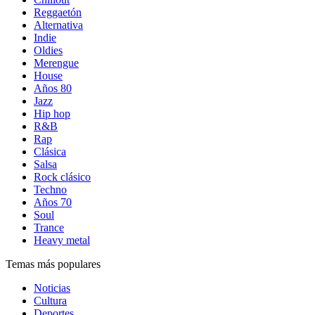
Reggaetón
Alternativa
Indie
Oldies
Merengue
House
Años 80
Jazz
Hip hop
R&B
Rap
Clásica
Salsa
Rock clásico
Techno
Años 70
Soul
Trance
Heavy metal
Temas más populares
Noticias
Cultura
Deportes