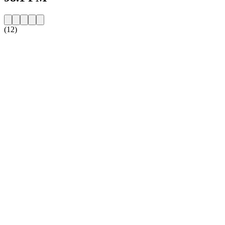
(12)
Sitio web de la emisora