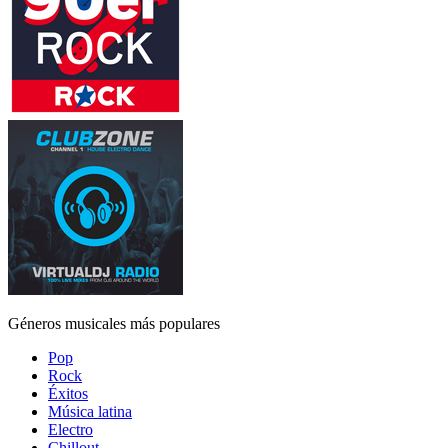
Géneros musicales más populares
Pop
Rock
Éxitos
Música latina
Electro
Chillout