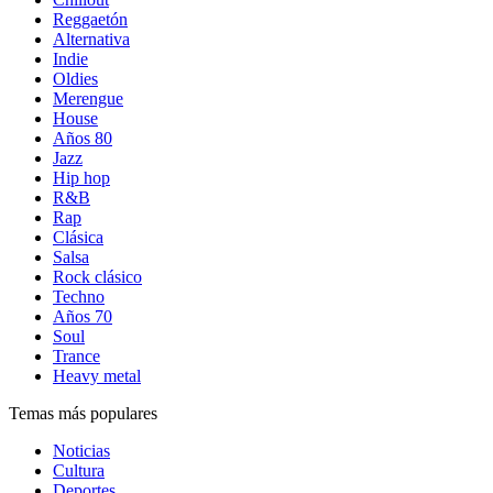
Reggaetón
Alternativa
Indie
Oldies
Merengue
House
Años 80
Jazz
Hip hop
R&B
Rap
Clásica
Salsa
Rock clásico
Techno
Años 70
Soul
Trance
Heavy metal
Temas más populares
Noticias
Cultura
Deportes