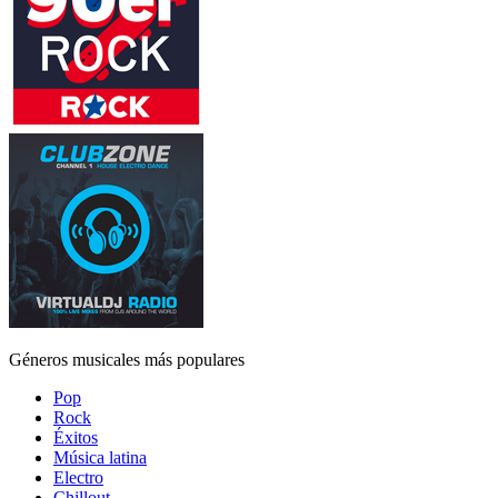
Géneros musicales más populares
Pop
Rock
Éxitos
Música latina
Electro
Chillout