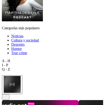
Categorías más populares
Noticias
Cultura y sociedad
Deportes
Humor
True crime
A - H
I - P
Q - Z