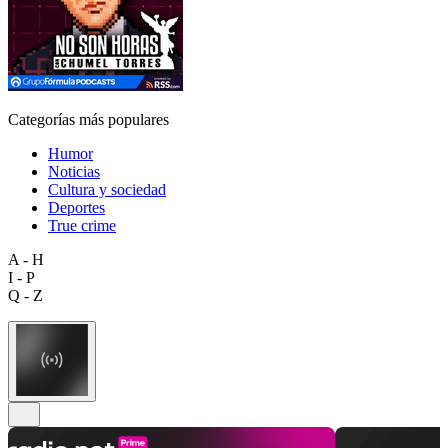
Categorías más populares
Humor
Noticias
Cultura y sociedad
Deportes
True crime
A - H
I - P
Q - Z