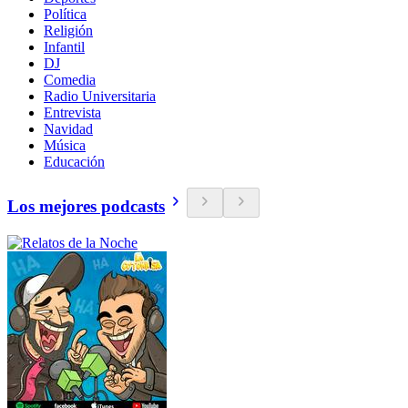
Política
Religión
Infantil
DJ
Comedia
Radio Universitaria
Entrevista
Navidad
Música
Educación
Los mejores podcasts