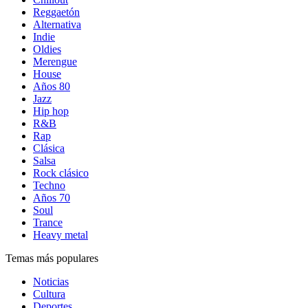
Reggaetón
Alternativa
Indie
Oldies
Merengue
House
Años 80
Jazz
Hip hop
R&B
Rap
Clásica
Salsa
Rock clásico
Techno
Años 70
Soul
Trance
Heavy metal
Temas más populares
Noticias
Cultura
Deportes