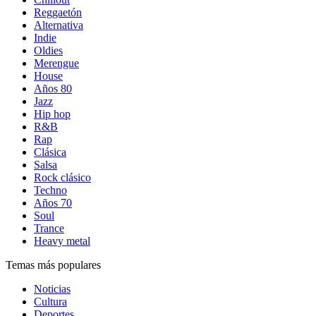
Reggaetón
Alternativa
Indie
Oldies
Merengue
House
Años 80
Jazz
Hip hop
R&B
Rap
Clásica
Salsa
Rock clásico
Techno
Años 70
Soul
Trance
Heavy metal
Temas más populares
Noticias
Cultura
Deportes