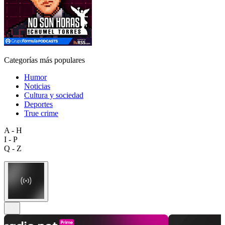
Categorías más populares
Humor
Noticias
Cultura y sociedad
Deportes
True crime
A - H
I - P
Q - Z