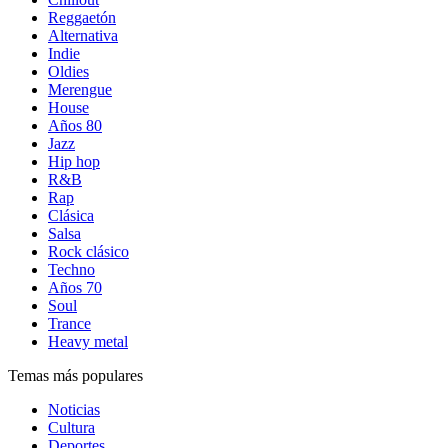
Reggaetón
Alternativa
Indie
Oldies
Merengue
House
Años 80
Jazz
Hip hop
R&B
Rap
Clásica
Salsa
Rock clásico
Techno
Años 70
Soul
Trance
Heavy metal
Temas más populares
Noticias
Cultura
Deportes