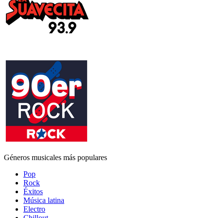
Géneros musicales más populares
Pop
Rock
Éxitos
Música latina
Electro
Chillout