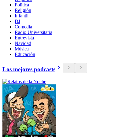
Política
Religión
Infantil
DJ
Comedia
Radio Universitaria
Entrevista
Navidad
Música
Educación
Los mejores podcasts