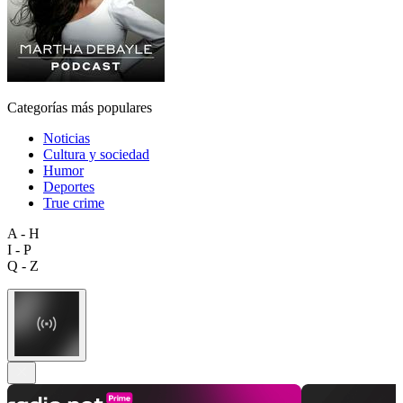
Categorías más populares
Noticias
Cultura y sociedad
Humor
Deportes
True crime
A - H
I - P
Q - Z