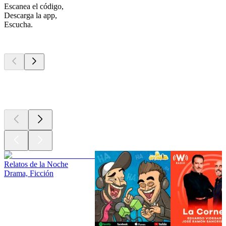
Escanea el código,
Descarga la app,
Escucha.
Los mejores
podcasts
Los mejores
podcasts
Los mejores
podcasts
Relatos de la Noche
Drama, Ficción