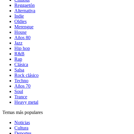
Reggaetón
Alternativa
Indie
Oldies
Merengue
House
Años 80
Jazz
Hip hop
R&B
Rap
Clásica
Salsa
Rock clásico
Techno
Años 70
Soul
Trance
Heavy metal
Temas más populares
Noticias
Cultura
Deportes