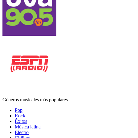
Géneros musicales más populares
Pop
Rock
Éxitos
Música latina
Electro
Chillout