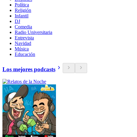
Política
Religión
Infantil
DJ
Comedia
Radio Universitaria
Entrevista
Navidad
Música
Educación
Los mejores podcasts