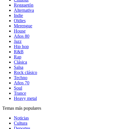
Reggaetón
Alternativa
Indie
Oldies
Merengue
House
Años 80
Jazz
Hip hop
R&B
Rap
Clásica
Salsa
Rock clásico
Techno
Años 70
Soul
Trance
Heavy metal
Temas más populares
Noticias
Cultura
Deportes