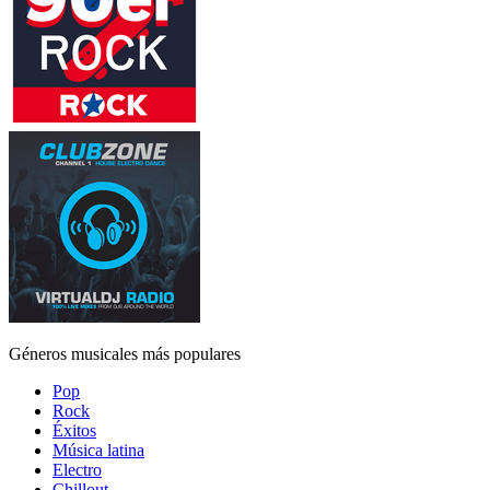
Géneros musicales más populares
Pop
Rock
Éxitos
Música latina
Electro
Chillout