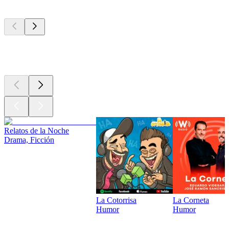
Los mejores
podcasts
Los mejores
podcasts
Relatos de la Noche
Drama, Ficción
La Cotorrisa
La Corneta
Humor
Humor