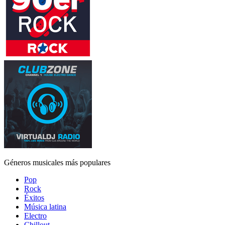
Géneros musicales más populares
Pop
Rock
Éxitos
Música latina
Electro
Chillout