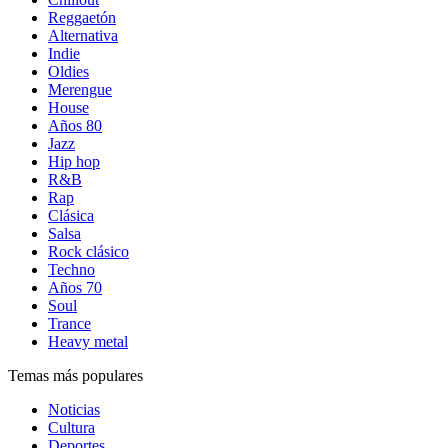
Reggaetón
Alternativa
Indie
Oldies
Merengue
House
Años 80
Jazz
Hip hop
R&B
Rap
Clásica
Salsa
Rock clásico
Techno
Años 70
Soul
Trance
Heavy metal
Temas más populares
Noticias
Cultura
Deportes