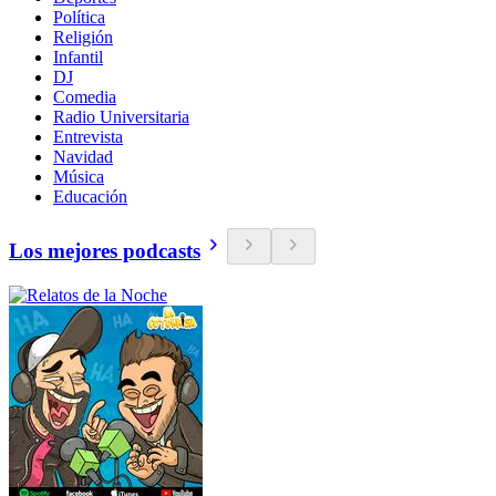
Política
Religión
Infantil
DJ
Comedia
Radio Universitaria
Entrevista
Navidad
Música
Educación
Los mejores podcasts