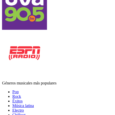
Géneros musicales más populares
Pop
Rock
Éxitos
Música latina
Electro
Chillout