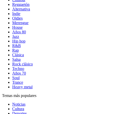
Reggaetón
Alternativa
Indie
Oldies
Merengue
House
Años 80
Jazz
Hip hop
R&B
Rap
Clásica
Salsa
Rock clásico
Techno
Años 70
Soul
Trance
Heavy metal
Temas más populares
Noticias
Cultura
Deportes