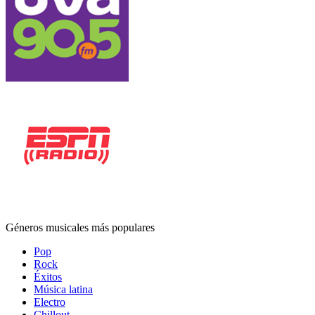
Géneros musicales más populares
Pop
Rock
Éxitos
Música latina
Electro
Chillout