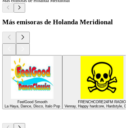
Más emisoras de Holanda Meridional
Más emisoras de Holanda Meridional
FeelGood Smooth
FRENCHCORE24FM RADIO
La Haya, Dance, Disco, Italo Pop
Venray, Happy hardcore, Hardstyle, D
Los mejores
podcasts
Los mejores
podcasts