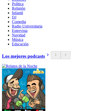
Política
Religión
Infantil
DJ
Comedia
Radio Universitaria
Entrevista
Navidad
Música
Educación
Los mejores podcasts