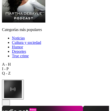
Categorías más populares
Noticias
Cultura y sociedad
Humor
Deportes
True crime
A - H
I - P
Q - Z