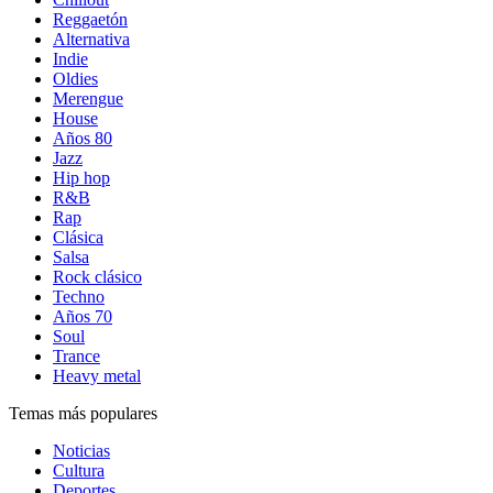
Reggaetón
Alternativa
Indie
Oldies
Merengue
House
Años 80
Jazz
Hip hop
R&B
Rap
Clásica
Salsa
Rock clásico
Techno
Años 70
Soul
Trance
Heavy metal
Temas más populares
Noticias
Cultura
Deportes