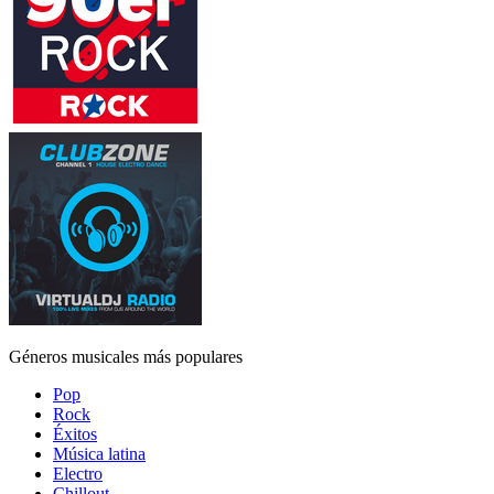
Géneros musicales más populares
Pop
Rock
Éxitos
Música latina
Electro
Chillout