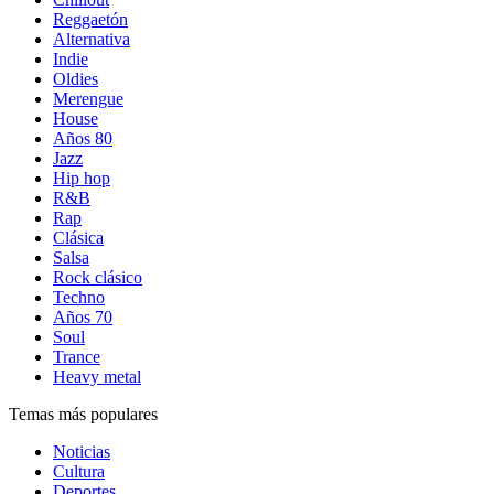
Reggaetón
Alternativa
Indie
Oldies
Merengue
House
Años 80
Jazz
Hip hop
R&B
Rap
Clásica
Salsa
Rock clásico
Techno
Años 70
Soul
Trance
Heavy metal
Temas más populares
Noticias
Cultura
Deportes