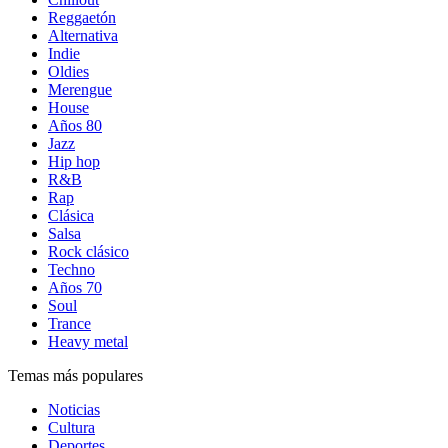
Reggaetón
Alternativa
Indie
Oldies
Merengue
House
Años 80
Jazz
Hip hop
R&B
Rap
Clásica
Salsa
Rock clásico
Techno
Años 70
Soul
Trance
Heavy metal
Temas más populares
Noticias
Cultura
Deportes