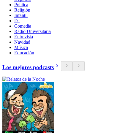
Política
Religión
Infantil
DJ
Comedia
Radio Universitaria
Entrevista
Navidad
Música
Educación
Los mejores podcasts