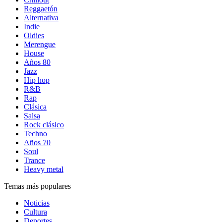
Reggaetón
Alternativa
Indie
Oldies
Merengue
House
Años 80
Jazz
Hip hop
R&B
Rap
Clásica
Salsa
Rock clásico
Techno
Años 70
Soul
Trance
Heavy metal
Temas más populares
Noticias
Cultura
Deportes