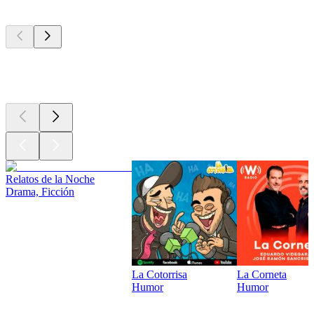
Los mejores
podcasts
Los mejores
podcasts
Relatos de la Noche
Drama, Ficción
La Cotorrisa
La Corneta
Humor
Humor