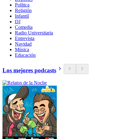
Política
Religión
Infantil
DJ
Comedia
Radio Universitaria
Entrevista
Navidad
Música
Educación
Los mejores podcasts