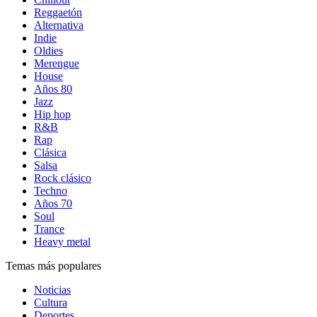
Reggaetón
Alternativa
Indie
Oldies
Merengue
House
Años 80
Jazz
Hip hop
R&B
Rap
Clásica
Salsa
Rock clásico
Techno
Años 70
Soul
Trance
Heavy metal
Temas más populares
Noticias
Cultura
Deportes