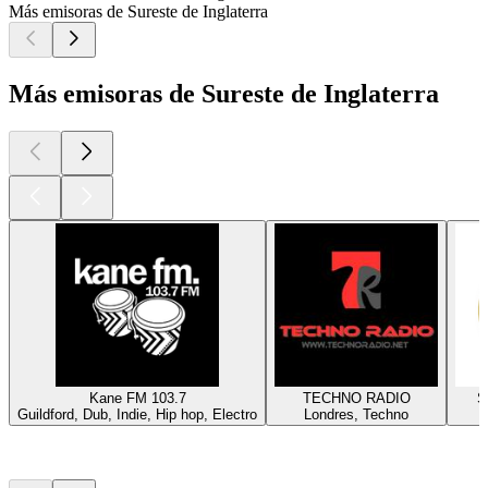
Más emisoras de Sureste de Inglaterra
Más emisoras de Sureste de Inglaterra
Kane FM 103.7
TECHNO RADIO
S
Guildford, Dub, Indie, Hip hop, Electro
Londres, Techno
Los mejores
podcasts
Los mejores
podcasts