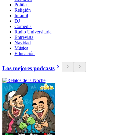
Política
Religión
Infantil
DJ
Comedia
Radio Universitaria
Entrevista
Navidad
Música
Educación
Los mejores podcasts