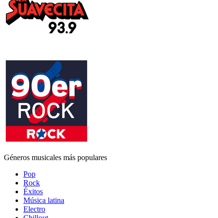
Géneros musicales más populares
Pop
Rock
Éxitos
Música latina
Electro
Chillout