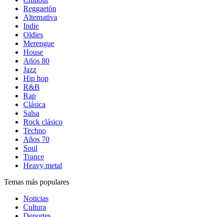
Reggaetón
Alternativa
Indie
Oldies
Merengue
House
Años 80
Jazz
Hip hop
R&B
Rap
Clásica
Salsa
Rock clásico
Techno
Años 70
Soul
Trance
Heavy metal
Temas más populares
Noticias
Cultura
Deportes