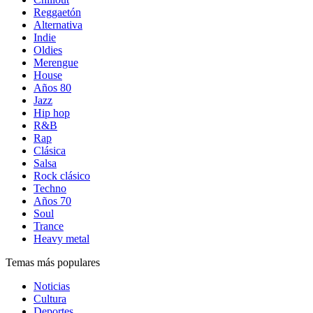
Reggaetón
Alternativa
Indie
Oldies
Merengue
House
Años 80
Jazz
Hip hop
R&B
Rap
Clásica
Salsa
Rock clásico
Techno
Años 70
Soul
Trance
Heavy metal
Temas más populares
Noticias
Cultura
Deportes