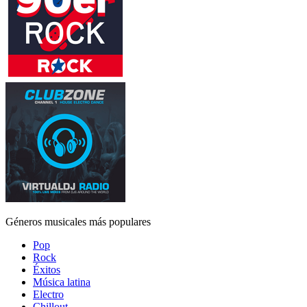
Géneros musicales más populares
Pop
Rock
Éxitos
Música latina
Electro
Chillout