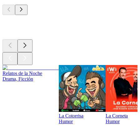
Los mejores
podcasts
Los mejores
podcasts
Relatos de la Noche
Drama, Ficción
La Cotorrisa
La Corneta
Humor
Humor