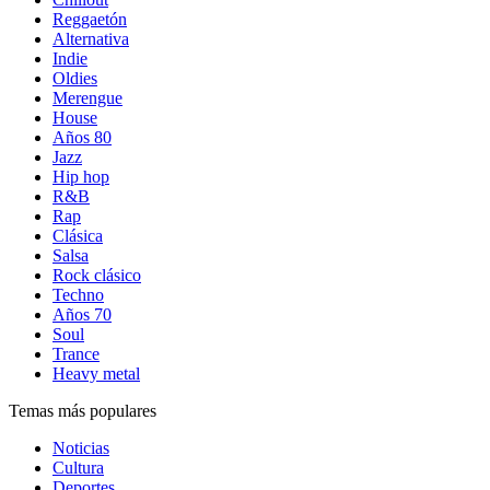
Reggaetón
Alternativa
Indie
Oldies
Merengue
House
Años 80
Jazz
Hip hop
R&B
Rap
Clásica
Salsa
Rock clásico
Techno
Años 70
Soul
Trance
Heavy metal
Temas más populares
Noticias
Cultura
Deportes