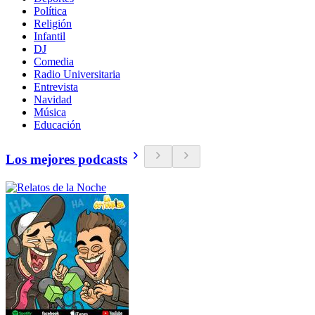
Política
Religión
Infantil
DJ
Comedia
Radio Universitaria
Entrevista
Navidad
Música
Educación
Los mejores podcasts